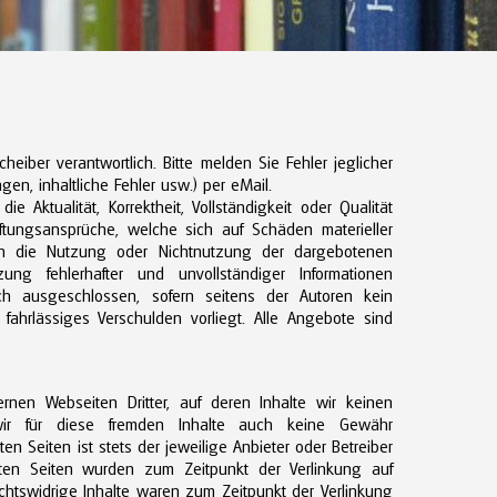
Scheiber verantwortlich. Bitte melden Sie Fehler jeglicher
ngen, inhaltliche Fehler usw.) per eMail.
e Aktualität, Korrektheit, Vollständigkeit oder Qualität
Haftungsansprüche, welche sich auf Schäden materieller
rch die Nutzung oder Nichtnutzung der dargebotenen
ng fehlerhafter und unvollständiger Informationen
ich ausgeschlossen, sofern seitens der Autoren kein
 fahrlässiges Verschulden vorliegt. Alle Angebote sind
rnen Webseiten Dritter, auf deren Inhalte wir keinen
wir für diese fremden Inhalte auch keine Gewähr
ten Seiten ist stets der jeweilige Anbieter oder Betreiber
nkten Seiten wurden zum Zeitpunkt der Verlinkung auf
chtswidrige Inhalte waren zum Zeitpunkt der Verlinkung