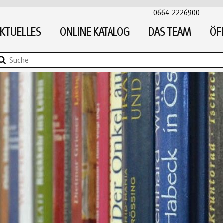
0664 2226900
KTUELLES
ONLINE KATALOG
DAS TEAM
ÖF
