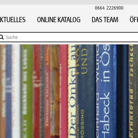
0664 2226900
KTUELLES
ONLINE KATALOG
DAS TEAM
ÖF
